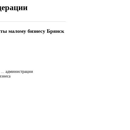
дерации
иты малому бизнесу Брянск
 ... администрации
изнеса