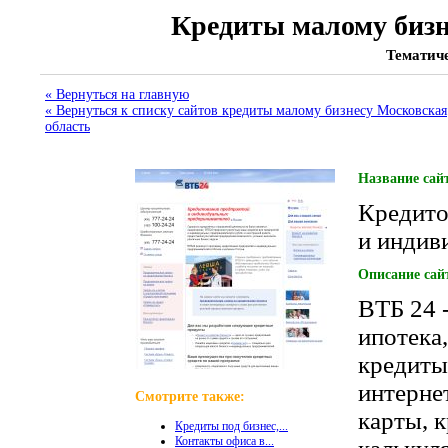
Кредиты малому бизн
Тематиче
« Вернуться на главную
« Вернуться к списку сайтов кредиты малому бизнесу Московская
область
Название сай
Кредито
и индив
Описание сай
ВТБ 24 
ипотека
кредиты
интерне
Смотрите также:
карты, 
Кредиты под бизнес,...
Контакты офиса в...