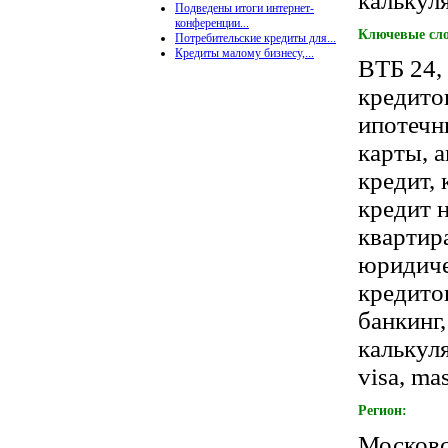
калькул
Подведены итоги интернет-
конференции...
Ключевые сло
Потребительские кредиты для...
Кредиты малому бизнесу,...
ВТБ 24, 
кредито
ипотечны
карты, 
кредит, 
кредит 
квартир
юридиче
кредито
банкинг,
калькул
visa, ma
Регион:
Московс