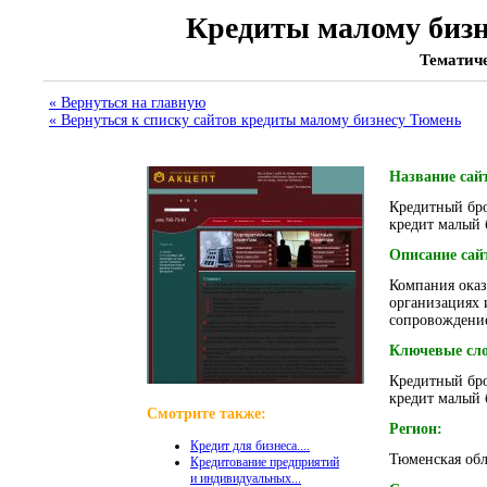
Кредиты малому бизн
Тематиче
« Вернуться на главную
« Вернуться к списку сайтов кредиты малому бизнесу Тюмень
Название сай
Кредитный бро
кредит малый 
Описание сай
Компания оказ
организациях 
сопровождени
Ключевые сло
Кредитный бро
кредит малый 
Смотрите также:
Регион:
Кредит для бизнеса....
Тюменская обл
Кредитование предприятий
и индивидуальных...